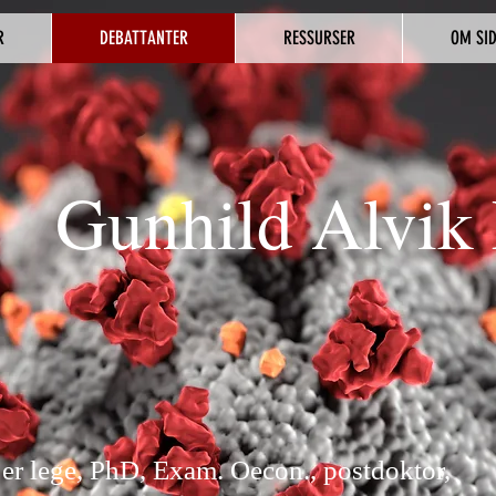
R
DEBATTANTER
RESSURSER
OM SI
Gunhild Alvik
er lege, PhD, Exam. Oecon., postdoktor,