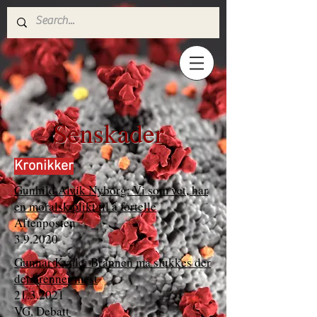
Senskader
Kronikker
Gunhild Alvik Nyborg: Vi som vet, har
en moralsk plikt til å fortelle
Aftenposten
3.9.2020
Gunnar Kvåle: Brannen må slukkes der
det brenner mest
21.3.2021
VG, Debatt